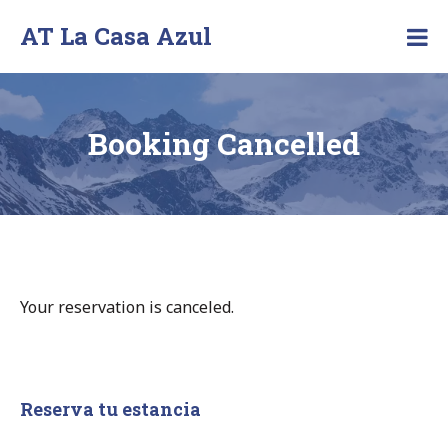
Skip
AT La Casa Azul
to
Apartamentos
content
en
Cuenca
Booking Cancelled
Your reservation is canceled.
Reserva tu estancia