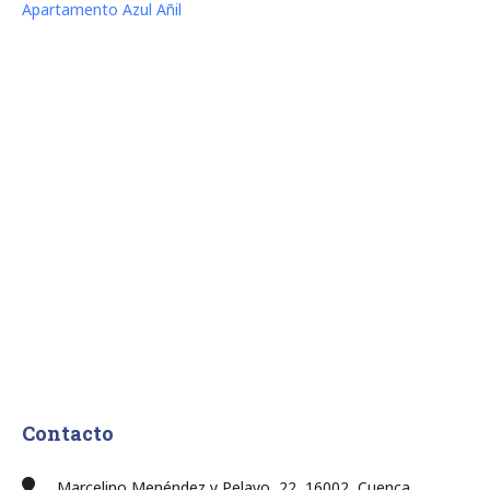
Apartamento Azul Añil
Contacto
Marcelino Menéndez y Pelayo, 22, 16002, Cuenca